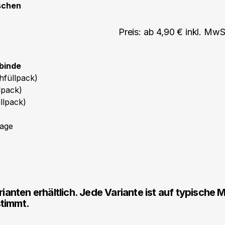
schen
Preis: ab 4,90 € inkl. MwS
ebinde
hfüllpack)
lpack)
llpack)
rage
ianten erhältlich. Jede Variante ist auf typische M
timmt.