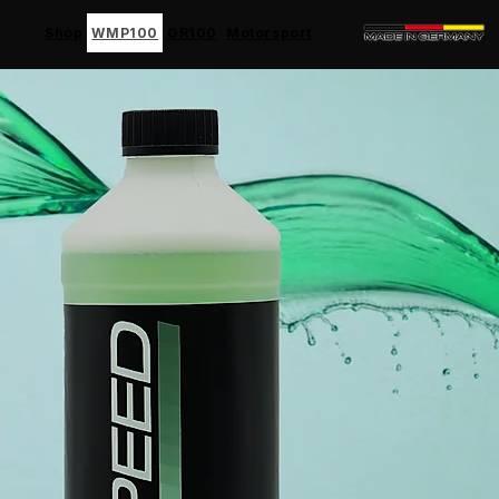
Shop
WMP100
GR100
Motorsport