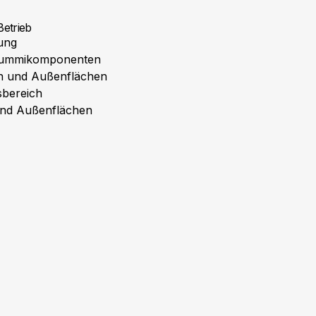
Betrieb
ung
 Gummikomponenten
en und Außenflächen
sbereich
 und Außenflächen