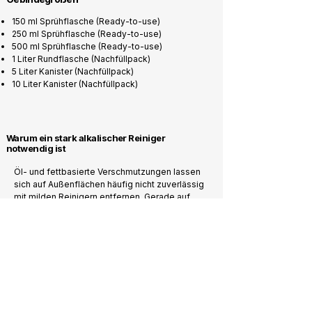
150 ml Sprühflasche (Ready-to-use)
250 ml Sprühflasche (Ready-to-use)
500 ml Sprühflasche (Ready-to-use)
1 Liter Rundflasche (Nachfüllpack)
5 Liter Kanister (Nachfüllpack)
10 Liter Kanister (Nachfüllpack)
Warum ein stark alkalischer Reiniger
notwendig ist
Öl- und fettbasierte Verschmutzungen lassen
sich auf Außenflächen häufig nicht zuverlässig
mit milden Reinigern entfernen. Gerade auf
Naturstein oder robusten Außenflächen
entstehen Mischverschmutzungen aus Fettfilm,
Umweltbelastung und organischen
Ablagerungen. Der hohe alkalische pH-Wert
von WMP100 sorgt für eine effektive
chemische Fettlösung und reduziert den
mechanischen Reinigungsaufwand.